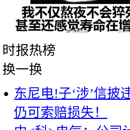
时报
热榜
换一换
东尼电!子‘涉’信
仍可索赔损失！