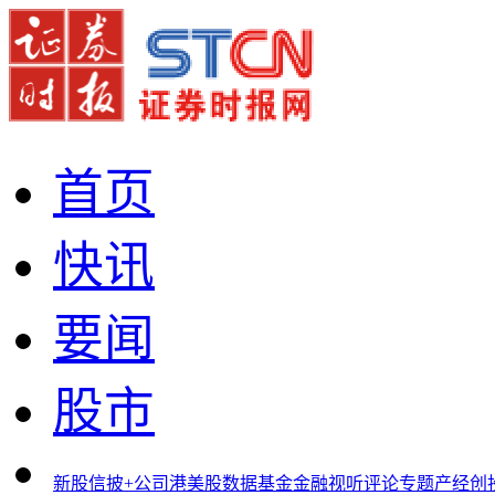
首页
快讯
要闻
股市
新股
信披+
公司
港美股
数据
基金
金融
视听
评论
专题
产经
创