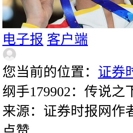
电子报
客户端
您当前的位置：
证券
纲手179902：传说
来源：证券时报网
作
点赞