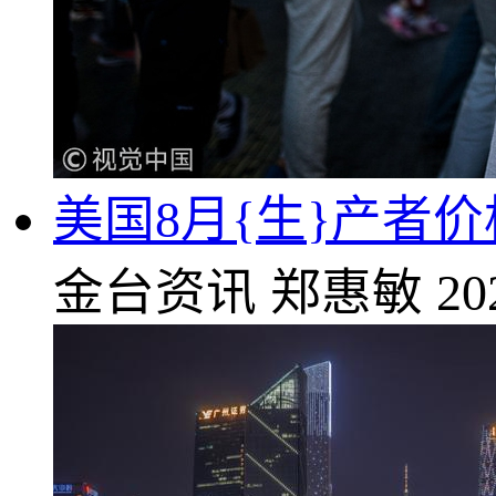
美国8月{生}产者
金台资讯
郑惠敏
20