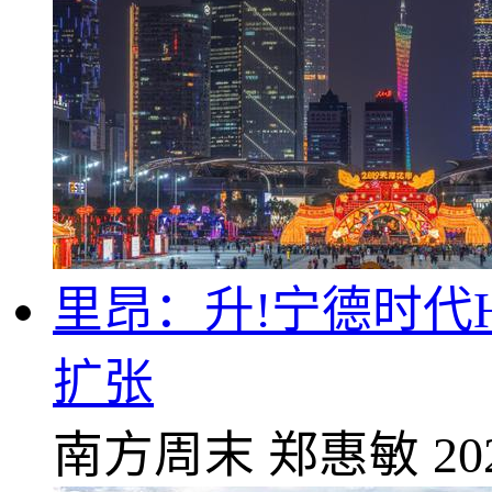
里昂：升!宁德时代H股
扩张
南方周末
郑惠敏
20