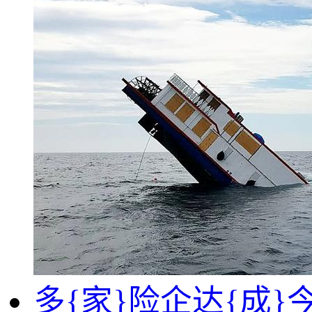
多{家}险企达{成