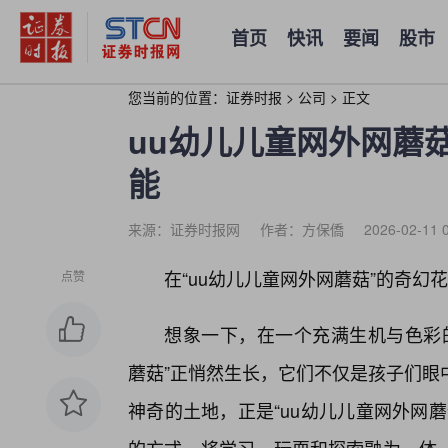
首页
快讯
要闻
股市
您当前的位置：
证券时报
>
公司
>
正文
uu幼儿儿童网外网蘑
能
来源：证券时报网
作者：方保僑
2026-02-11 
在“uu幼儿儿童网外网蘑菇”的奇幻
点赞
想象一下，在一个充满生机与色彩的
蘑菇”正悄然生长，它们不仅是孩子们眼
神奇的土地，正是“uu幼儿儿童网外网