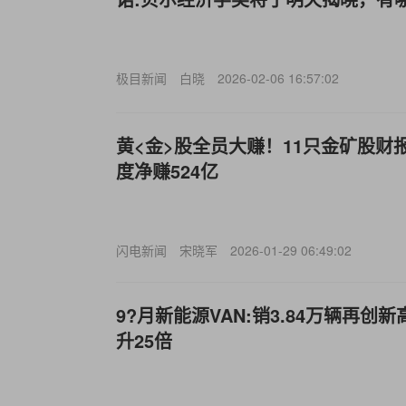
极目新闻
白晓
2026-02-06 16:57:02
黄<金>股全员大赚！11只金矿股财
度净赚524亿
闪电新闻
宋晓军
2026-01-29 06:49:02
9?月新能源VAN:销3.84万辆再
升25倍