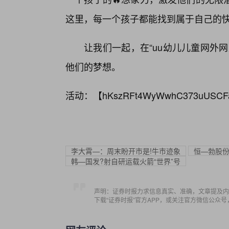
这里，每一个孩子都能找到属于自己的快
让我们一起，在“uu幼儿儿童网外
他们的梦想。
活动：【
hKszRFt4WyWwhC373uUSCF
李大霄—：周末盼开市是!牛市迹象
恒—勃股份
韩—国发?射自研运载火箭“世界”号
声明：证券时报力求信息真实、准确，文章提及内
下载“证券时报”官方APP，或关注官方微信公众