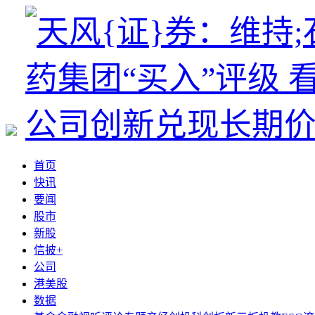
首页
快讯
要闻
股市
新股
信披+
公司
港美股
数据