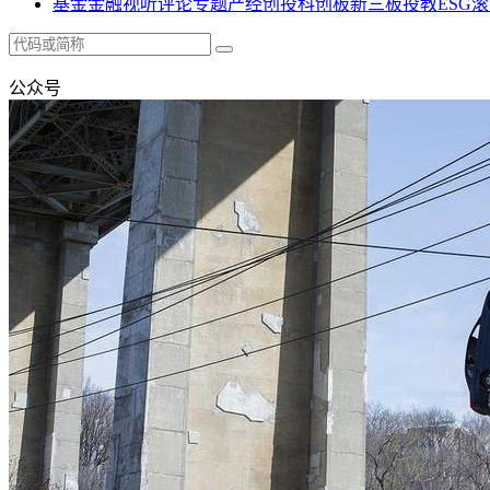
基金
金融
视听
评论
专题
产经
创投
科创板
新三板
投教
ESG
滚
公众号