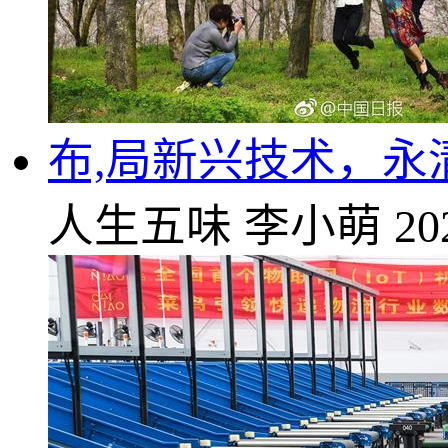
布,局新兴技术，永清
人生五味
李小萌
20