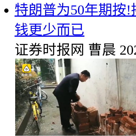
特朗普为50年期按
钱更少而已
证券时报网
曹晨
20