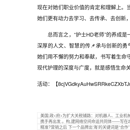
现在对她们职业价值的肯定和理解上。当
她们更有动力去学习、去传承、去创新
总而言之，“护士HD老师”的养成
深厚的人文、智慧的传📌承与创新的勇
她们用不懈的努力和奉献，书写着生命守
现代护理的深度与广度，就是感悟生命
活动：【
8cjVGdkyAuHwSRRkeCZXbTJ
美国;政<府>为扩大关税铺路：对机器人、工业机
携手再出发.，构,建网络空间命运共同体——写在
精准?营销之后 下一个品牌出‘海’的关键词是“合作”