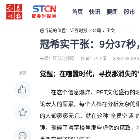
首页
快讯
要闻
股市
您当前的位置：
证券时报
>
公司
>
正文
冠希实干张：9分37
来源：证券时报网
作者：赵少康
2026-02-09 
觉醒：在喧嚣时代，寻找那消失的
点赞
在这个信息爆炸、PPT文化盛行的
论宏大的愿景，每个人都在分析复杂的
的人却寥寥无几。就在这种“全员空谈”
锤，砸碎了写字楼里那些虚伪的精致，将