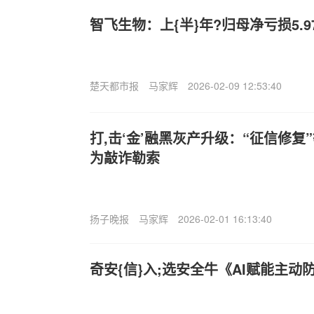
智飞生物：上{半}年?归母净亏损5.
楚天都市报
马家辉
2026-02-09 12:53:40
打,击‘金’融黑灰产升级：“征信修
为敲诈勒索
扬子晚报
马家辉
2026-02-01 16:13:40
奇安{信}入;选安全牛《AI赋能主