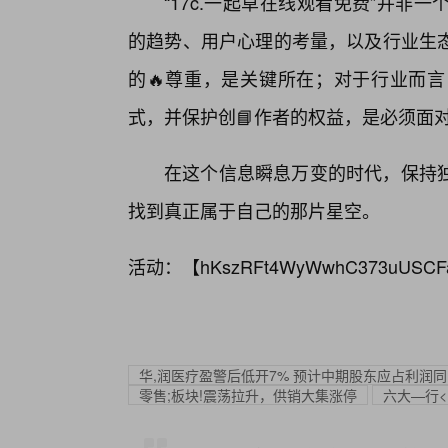
“17c.一起草在线观看免费”并
的趋势、用户心理的考量，以及行业生
的🔥尊重，是关键所在；对于行业而
式，并保护创📘作者的权益，是必须面
在这个信息瞬息万变的时代，保持
找到真正属于自己的那片星空。
活动：【
hKszRFt4WyWwhC373uUSCF
华,润医疗盈警后低开7% 预计中期股东应占利润同
零售;板块!震荡拉升，供销大集涨停
六大—行