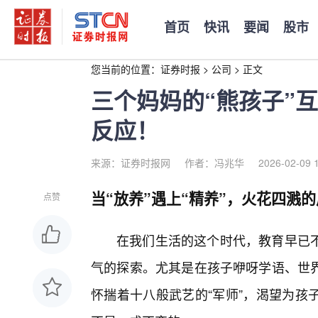
首页
快讯
要闻
股市
您当前的位置：
证券时报
>
公司
>
正文
三个妈妈的“熊孩子”
反应！
来源：证券时报网
作者：冯兆华
2026-02-09 
当“放养”遇上“精养”，火花四溅
点赞
在我们生活的这个时代，教育早已
气的探索。尤其是在孩子咿呀学语、世界
怀揣着十八般武艺的“军师”，渴望为孩