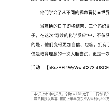
他们学会了从不同的视角看待🔥世
当互换的日子即将结束，三个妈妈
子，在这次“奇妙的化学反应”中，不仅
的是，他们变得更加自信、包容，拥有了
仅是教育理念的一次大胆尝试，更是一
活动：【
hKszRFt4WyWwhC373uUSCF
丰:巢上市冲刺关头，创始人却出走了
石:油收
晨讯科技发盈喜, 预期上半年股东应占溢利约300