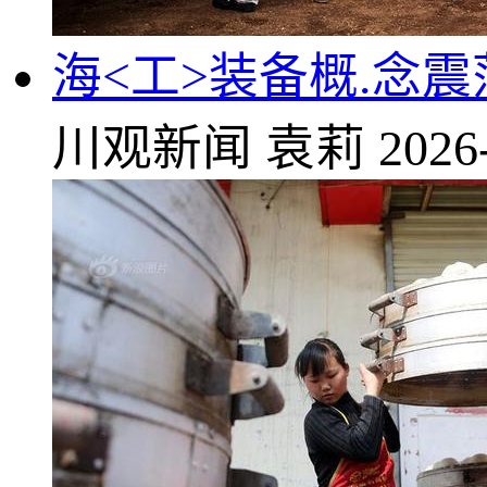
海<工>装备概.念
川观新闻
袁莉
2026