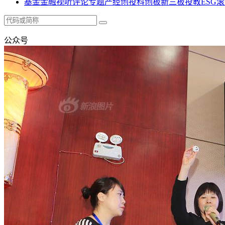
基金
金融
视听
评论
专题
产经
创投
科创板
新三板
投教
ESG
滚
公众号