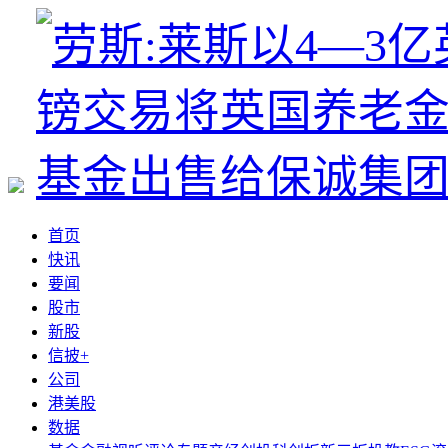
首页
快讯
要闻
股市
新股
信披+
公司
港美股
数据