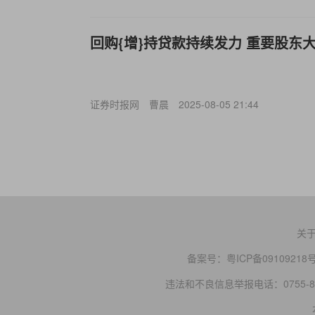
回购{增}持贷款持续发力 重要股东
证券时报网
曹晨
2025-08-05 21:44
关
备案号：
粤ICP备09109218
违法和不良信息举报电话：0755-83