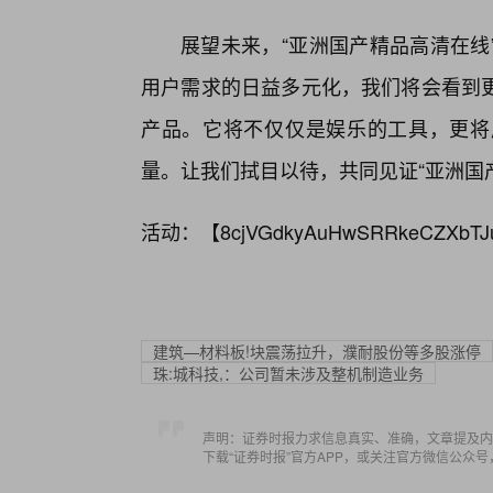
展望未来，“亚洲国产精品高清在线
用户需求的日益多元化，我们将会看到
产品。它将不仅仅是娱乐的工具，更将
量。让我们拭目以待，共同见证“亚洲国
活动：【
8cjVGdkyAuHwSRRkeCZXbTJ
建筑—材料板!块震荡拉升，濮耐股份等多股涨停
珠:城科技,：公司暂未涉及整机制造业务
声明：证券时报力求信息真实、准确，文章提及内
下载“证券时报”官方APP，或关注官方微信公众