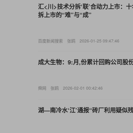
汇<川>技术分拆‘联’合动力上市：
拆上市的“难”与“成”
百度新闻搜索
张鸥
2026-01-25 09:47:46
成大生物：9:月,份累计回购公司股份2
舜网
张鸥
2026-02-01 00:42:46
湖—南冷水‘江’通报“砖厂利用疑似