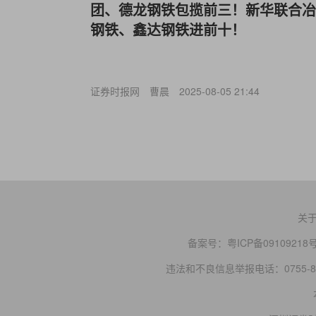
团、德龙钢铁包揽前三！新华联合冶
钢铁、鑫达钢铁进前十！
证券时报网
曹晨
2025-08-05 21:44
关
备案号：
粤ICP备09109218
违法和不良信息举报电话：0755-83