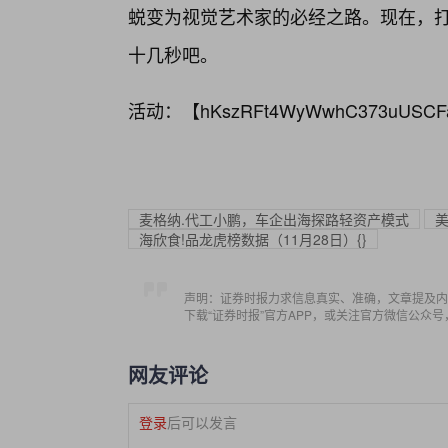
蜕变为视觉艺术家的必经之路。现在，打
十几秒吧。
活动：【
hKszRFt4WyWwhC373uUSCF
麦格纳.代工小鹏，车企出海探路轻资产模式
美
海欣食!品龙虎榜数据（11月28日）{}
声明：证券时报力求信息真实、准确，文章提及内
下载“证券时报”官方APP，或关注官方微信公众
网友评论
登录
后可以发言