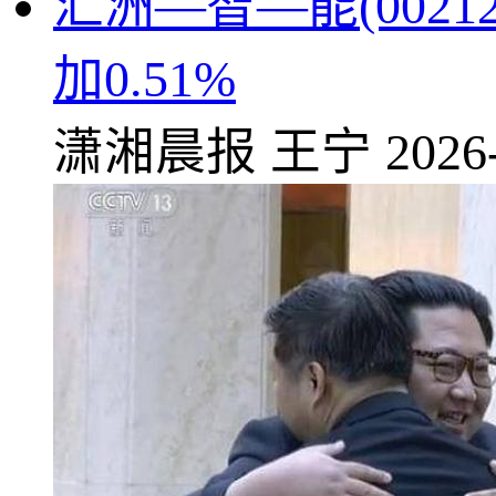
汇洲—智—能(0021
加0.51%
潇湘晨报
王宁
2026