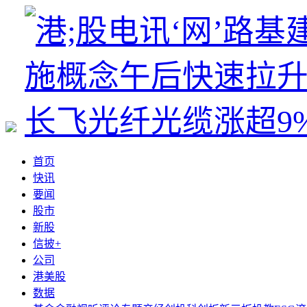
首页
快讯
要闻
股市
新股
信披+
公司
港美股
数据