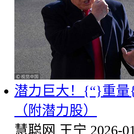
潜力巨大！{“}重
（附潜力股）
慧聪网
王宁
2026-01