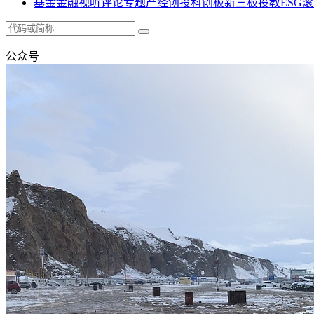
基金
金融
视听
评论
专题
产经
创投
科创板
新三板
投教
ESG
滚
公众号