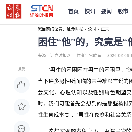
首页
快讯
要闻
股市
您当前的位置：
证券时报
>
公司
>
正文
困住“他”的，究竟是“
来源：证券时报网
作者：宋晓军
2026-02-08 
“男生的困困困在男生的困困里。”
点赞
当下许多男性所面临的某种难以言说的
会文化、心理认知以及性别角色期望交
时，我们可能首先会想到的是那些被推到
性生育成本高”、“男性在家庭和社会关系
这些宏观的表象之下，更深层次的