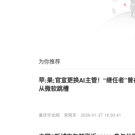
为你推荐
苹:果;官宣更换AI主管！“继任者”
从微软跳槽
重庆华龙网
宋晓军
2026-01-27 16:30:41