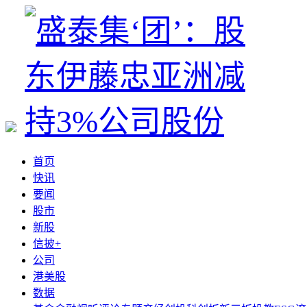
首页
快讯
要闻
股市
新股
信披+
公司
港美股
数据