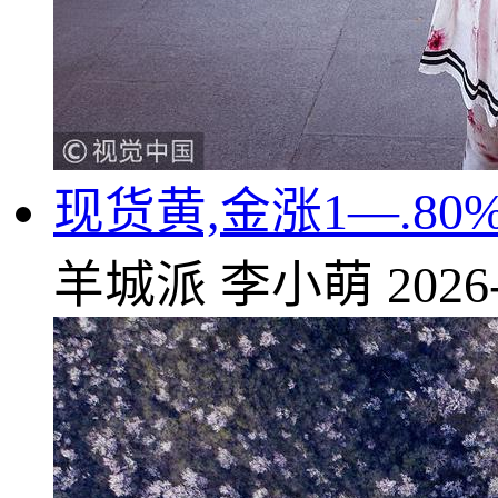
现货黄,金涨1—.80
羊城派
李小萌
2026