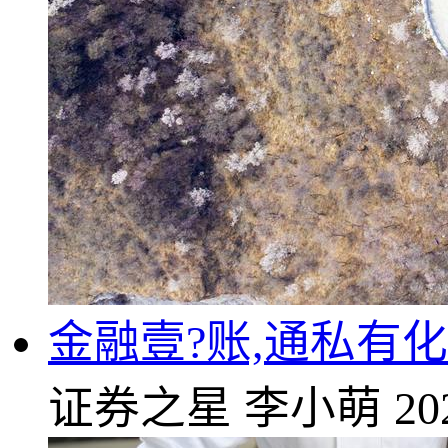
金融壹?账,通私有
证券之星
李小萌
20