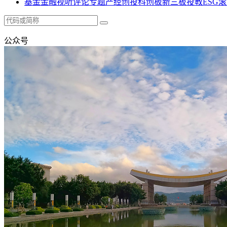
基金
金融
视听
评论
专题
产经
创投
科创板
新三板
投教
ESG
滚
公众号