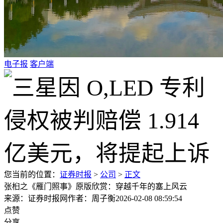
电子报
客户端
您当前的位置：
证券时报
>
公司
>
正文
张桕之《雁门照事》原版欣赏：穿越千年的塞上风云
来源：证券时报网
作者：周子衡
2026-02-08 08:59:54
点赞
分享