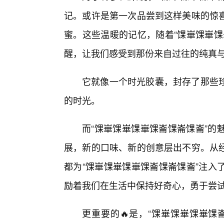
记。或许是第一次品尝到这样美味的惊
蜜。这些温暖的记忆，随着“馃崋馃崋馃
醒，让我们感受到那份来自过往的纯真
它就像一个时光胶囊，封存了那些
的时光。
而“馃崋馃崋馃崋馃崙馃崙馃崙”的
展，新的口味、新的创意层出不穷。从
都为“馃崋馃崋馃崋馃崙馃崙馃崙”注入
励着我们在生活中保持好奇心，勇于尝
更重要的🔥是，“馃崋馃崋馃崋馃