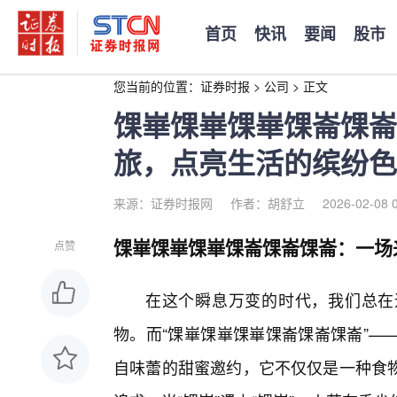
首页
快讯
要闻
股市
您当前的位置：
证券时报
>
公司
>
正文
馃崋馃崋馃崋馃崙馃崙
旅，点亮生活的缤纷色
来源：证券时报网
作者：胡舒立
2026-02-08 
馃崋馃崋馃崋馃崙馃崙馃崙：一场
点赞
在这个瞬息万变的时代，我们总在
物。而“馃崋馃崋馃崋馃崙馃崙馃崙”—
自味蕾的甜蜜邀约，它不仅仅是一种食