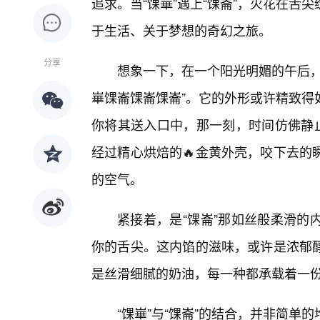
追求。当“馃崋”遇上“馃崙”，火花在
于生活、关于梦想的奇幻之旅。
分享
想象一下，在一个阳光明媚的午后，
崋馃崙馃崙馃崙”。它的外形或许精致得
你将其送入口中，那一刻，时间仿佛静止
经过精心烘焙的🔥金黄外壳，咬下去的
的空气。
紧接着，是“馃崙”那如丝般柔滑的
你的舌尖。这内馅的滋味，或许是浓郁
是丝滑细腻的奶油，每一种都承载着一
“馃崋”与“馃崙”的结合，并非简