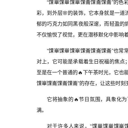
“馃崋馃崋馃崋馃崙馃崙馃崙”的色
彩，到外层🌸的装饰，它本身就是一道
郁的巧克力如同黑夜般深邃，而轻盈的
不仅愉悦了视觉，更在潜移默化中影响
“馃崋馃崋馃崋馃崙馃崙馃崙”也常
对上，它可能是承载着生日祝福的焦点
至是在一个普通的🔥下午茶时光，它也
馃崋馃崙馃崙馃崙”的存在，让这些时刻
它将抽象的🔥节日氛围，具象化
满。
对于许多人来说，“馃崋馃崋馃崋