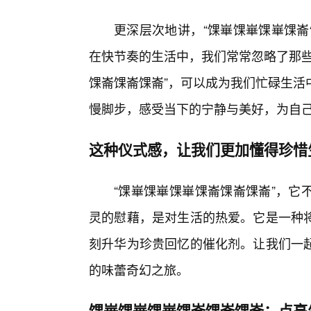
更深层次地讲，“馃崋馃崋馃崋馃崙
在快节奏的生活中，我们常常忽略了那些
馃崙馃崙馃崙”，可以成为我们忙碌生活
慢脚步，感受当下的宁静与美好，为自
这种仪式感，让我们更加懂得珍惜
“馃崋馃崋馃崋馃崙馃崙馃崙”，它
灵的慰藉，是对生活的热爱。它是一种
刻升华为珍贵回忆的催化剂。让我们一
的味蕾奇幻之旅。
馃崋馃崋馃崋馃崙馃崙馃崙：点亮