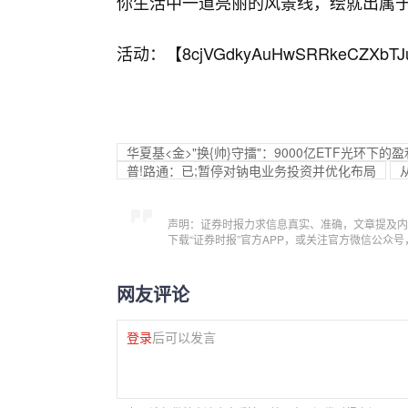
你生活中一道亮丽的风景线，绘就出属
活动：【
8cjVGdkyAuHwSRRkeCZXbTJ
华夏基<金>"换{帅}守擂"：9000亿ETF光环下
普!路通：已;暂停对钠电业务投资并优化布局
声明：证券时报力求信息真实、准确，文章提及内
下载“证券时报”官方APP，或关注官方微信公众
网友评论
登录
后可以发言