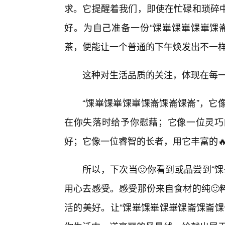
求。它提醒着我们，即使在忙碌和琐碎
好。为自己准备一份“馃崋馃崋馃崋馃
茶，便能让一个普通的下午焕发出不一
这种对生活品质的关注，体现在每
“馃崋馃崋馃崋馃崙馃崙馃崙”，它
在你失落时给予你慰藉；它像一位灵巧
好；它像一位睿智的长者，用它丰富的
所以，下次当🙂你看到或品尝到“
用心去感受。感受那份来自食材的纯🙂
活的美好。让“馃崋馃崋馃崋馃崙馃崙馃