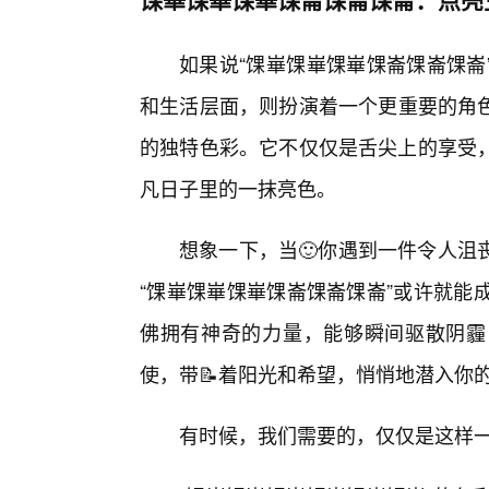
如果说“馃崋馃崋馃崋馃崙馃崙馃崙
和生活层面，则扮演着一个更重要的角
的独特色彩。它不仅仅是舌尖上的享受
凡日子里的一抹亮色。
想象一下，当🙂你遇到一件令人沮
“馃崋馃崋馃崋馃崙馃崙馃崙”或许就能
佛拥有神奇的力量，能够瞬间驱散阴霾
使，带📝着阳光和希望，悄悄地潜入你
有时候，我们需要的，仅仅是这样一