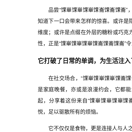
品尝“馃崋馃崋馃崋馃崙馃崙馃崙”
知道下一口会带来怎样的惊喜。或许是
维度；或许是点缀在外层的糖粉或巧克
性，正是“馃崋馃崋馃崋馃崙馃崙馃崙”
它打破了日常的单调，为生活注入
在社交场合，“馃崋馃崋馃崋馃崙馃
是家庭晚餐，亦或是浪漫约会，它都能
起，分享着这份来自“馃崋馃崋馃崋馃
悦，足以驱散所有的烦恼。
它不仅仅是食物，更是连接人与人