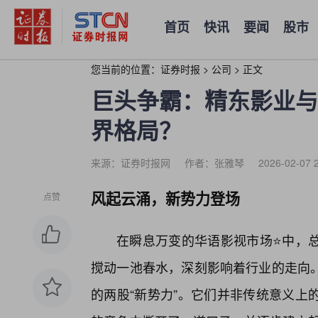
首页
快讯
要闻
股市
您当前的位置：
证券时报
>
公司
>
正文
巨头争霸：精东影业与
界格局？
来源：证券时报网
作者：张雅琴
2026-02-07 
风起云涌，新势力登场
点赞
在瞬息万变的华语影视市场⭐中，总
搅动一池春水，深刻影响着行业的走向
的两股“新势力”。它们并非传统意义上