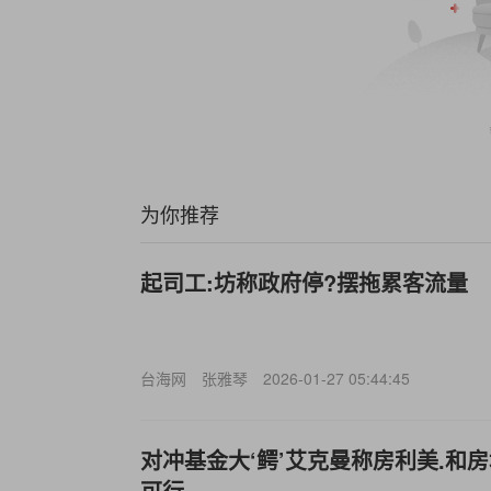
为你推荐
起司工:坊称政府停?摆拖累客流量
台海网
张雅琴
2026-01-27 05:44:45
对冲基金大‘鳄’艾克曼称房利美.和房
可行