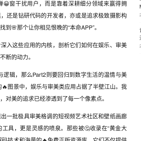
弹😀窗干扰用户，而是靠着深耕细分领域来赢得拥
迷，还是钻研代码的开发者，亦或是追求极致摄影构
到🌸那个让你相见恨晚的“本命APP”。
步深入这些应用的内核，剖析它们如何在娱乐、审美
不断的动力。
率与逻辑，那么Part2则要回归到数字生活的温情与美
”的🔥图景中，娱乐与审美类应用占据了半壁江山。我
，对美的追求已经渗透到了每一个像素点。
现出一批极具审美格调的短视频艺术社区和壁纸画廊
的工具，更是灵感的喷泉。那些被🤔收录在“黄金大
解码技术和海量的🔥免费正版资源库。它们不仅提供