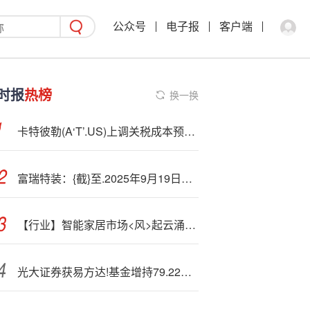
公众号
电子报
客户端
时报
热榜
换一换
卡特彼勒(
A‘T’.US)上调关税成本预警：全年冲击最高达18亿美元！
富瑞特装：{截}至.2025年9月19日，公司股东人数为42402户
【行业】智能家居市场<风>起云涌，企业亟待冲破“伪智能”桎梏
光大证券获易方达!基金增持79.22万股 每股作价约11.13港元