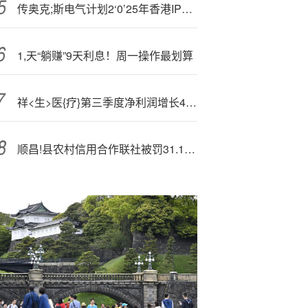
传奥克;斯电气计划2‘0’25年香港IPO 预计集资6亿至8亿美元
1,天“躺赚”9天利息！周一操作最划算
祥<生>医{疗}第三季度净利润增长42% AI+超声融合发展
顺昌!县农村信用合作联社被罚31.17万元：违反人民币银行结算账户管理规定等