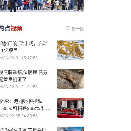
热点
视频
换一换
轮胎厂响.应;市场，启动
11亿项目
2026-02-01 15:17:53
股债联动错,位屡现 债券
配置良机渐至
2026-02-01 21:21:53
收评:：港<股>恒指跌
1.85% 科指跌2.82% 科网
股普跌 锂电池板块走弱
2026-02-05 04:30:53
百度跌超7%
华!为抢先发布三折叠屏