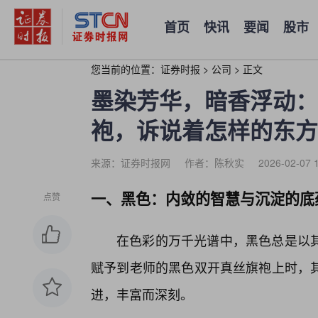
首页
快讯
要闻
股市
您当前的位置：
证券时报
>
公司
>
正文
墨染芳华，暗香浮动：
袍，诉说着怎样的东方
来源：证券时报网
作者：陈秋实
2026-02-07 
一、黑色：内敛的智慧与沉淀的底
点赞
在色彩的万千光谱中，黑色总是以
赋予到老师的黑色双开真丝旗袍上时，其
进，丰富而深刻。