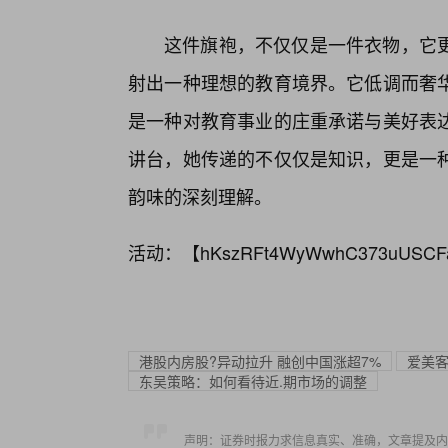
这件旗袍，不仅仅是一件衣物，它
射出一种理想的教育境界。它低调而奢
是一种对教育事业的庄重承诺与美好表达
讲台，她传递的不仅仅是知识，更是一种
韵味的深刻理解。
活动：【
hKszRFt4WyWwhC373uUSCF
港股内房股?异动拉升 融创中国涨超7%
爱美客
东吴策略：如何看待近.期市场的调整
声明：证券时报力求信息真实、准确，文章提及内