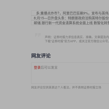
多;重爆点炸市?，阿里巴巴狂飙9%，宣布与英伟达开
8;月15—日外盘头条：特朗普政府洽购英特尔股份 贝
邮储,银行新一代资金清算系统全面上线 数智化转
声明：证券时报力求信息真实、准确，文章提及内
下载“证券时报”官方APP，或关注官方微信公众
网友评论
登录
后可以发言
网友评论仅供其表达个人看法，并不表明证券时报立场