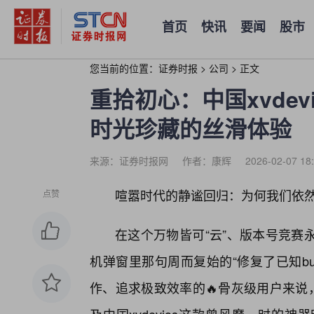
首页
快讯
要闻
股市
您当前的位置：
证券时报
>
公司
>
正文
重拾初心：中国xvde
时光珍藏的丝滑体验
来源：证券时报网
作者：康辉
2026-02-07 18
喧嚣时代的静谧回归：为何我们依然在搜
点赞
在这个万物皆可“云”、版本号竞赛
机弹窗里那句周而复始的“修复了已知b
作、追求极致效率的🔥骨灰级用户来说