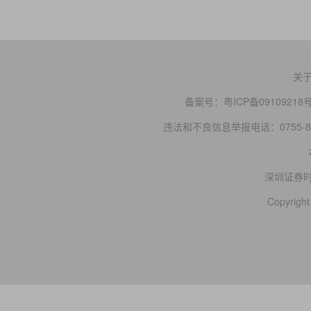
关
备案号：
粤ICP备09109218
违法和不良信息举报电话：0755-83
深圳证券
Copyright