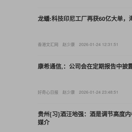
龙蟠:科技印尼工厂再获60亿大单，
香港文汇网
赵少康
2026-01-24 12:31:51
康希通信,：公司会在定期报告中披
好奇心日报
赵少康
2026-01-24 23:48:51
贵州{习}酒汪地强：酒是调节高度
媒介