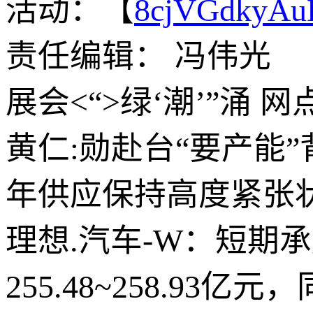
活动：【
8cjVGdkyA
责任编辑： 冯伟光
展会<“>绿‘潮’”涌 
黄仁:勋赴台“要产能”
年供应保持高度紧张
理想.汽车-W：短期
255.48~258.93亿元，同