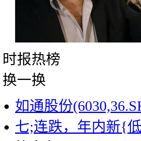
时报
热榜
换一换
如通股份(6030,36
七;连跌，年内新{