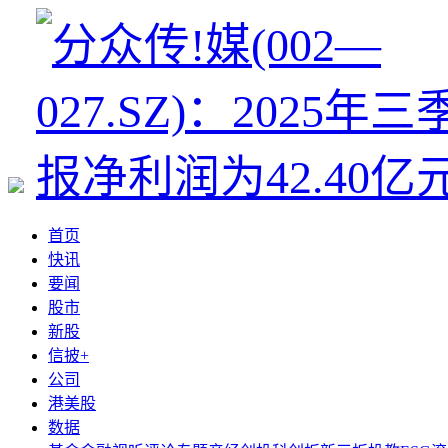
首页
快讯
要闻
股市
新股
信披+
公司
港美股
数据