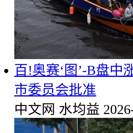
百!奥赛‘图’-B盘
市委员会批准
中文网
水均益
2026