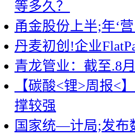
等多久？
甬金股份上半;年‘营
丹麦初创!企业Fla
青龙管业：截至.8月
【碳酸<锂>周报<
撑较强
国家统—计局;发布