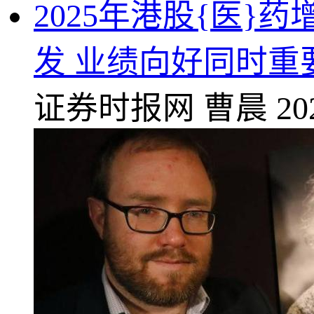
2025年港股{医}
发 业绩向好同时重
证券时报网
曹晨
20