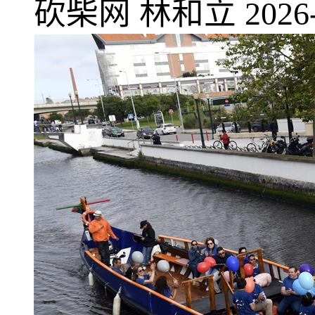
砍柴网
林和立
2026