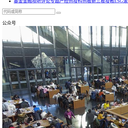
基金
金融
视听
评论
专题
产经
创投
科创板
新三板
投教
ESG
滚
公众号