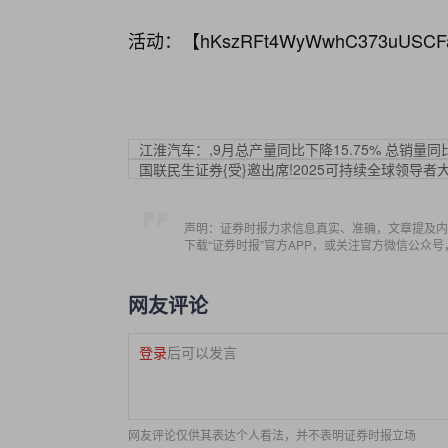
活动：【
hKszRFt4WyWwhC373uUSCF
江淮汽车：,9月总产量同比下降15.75% 总销量同比
国联民生证券{受}邀出席!2025可持续全球领导者
声明：证券时报力求信息真实、准确，文章提及内
下载“证券时报”官方APP，或关注官方微信公众
网友评论
登录
后可以发言
网友评论仅供其表达个人看法，并不表明证券时报立场