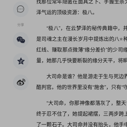
找那位常年隐匿在面具之下、手握生杀大
泽气运的顶级资源：极八。
分享
“极八”，在云梦泽的秘传典籍中，
是司魂之主在漫长岁月中提炼出的八⭐
红线、赚取那点微薄“缘分差价”的少司
量，她那几乎快要断裂的缘分天平，将
大司命是谁？他是游走于生与死边
酷判官。他的世界里没有“施舍”，只有“守
“大司命，你那神像都落灰了，整天
终于忍不住了，她提起裙摆，三两步跨上
了一颗石子。大司命并没有抬头，他手