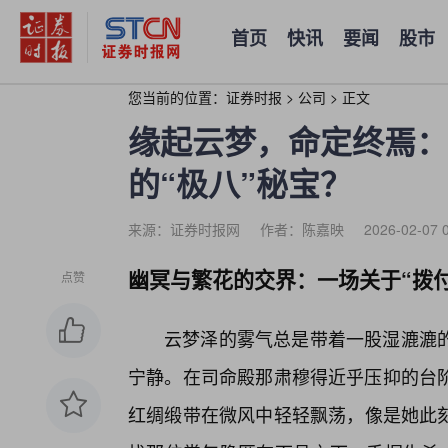
首页
快讯
要闻
股市
您当前的位置：
证券时报
>
公司
>
正文
缘起云梦，命定终焉：
的“极八”秘宝？
来源：证券时报网
作者：陈嘉映
2026-02-07 
幽冥与繁花的交界：一场关于“拨
点赞
云梦泽的雾气总是带着一股湿漉漉的
宁静。在司命殿那肃穆得近乎压抑的台
红绸缎带在微风中轻轻飘荡，像是她此刻