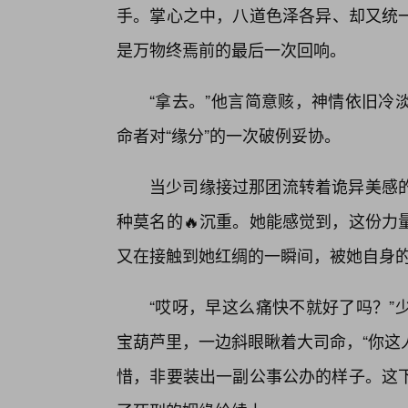
手。掌心之中，八道色泽各异、却又统
是万物终焉前的最后一次回响。
“拿去。”他言简意赅，神情依旧冷
命者对“缘分”的一次破例妥协。
当少司缘接过那团流转着诡异美感
种莫名的🔥沉重。她能感觉到，这份力
又在接触到她红绸的一瞬间，被她自身
“哎呀，早这么痛快不就好了吗？”
宝葫芦里，一边斜眼瞅着大司命，“你这
惜，非要装出一副公事公办的样子。这下