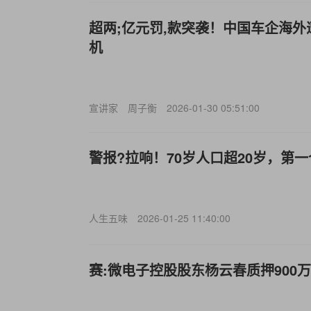
超两;亿元罚,款突袭！中国车企海
机
宣讲家
周子衡
2026-01-30 05:51:00
警报?拉响！70岁人口超20岁，第
人生五味
2026-01-25 11:40:00
赛:微电子控股股东杨云春质押900