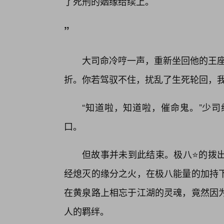
了死刑的姻缘给续上。
”
大司命冷哼一声，重新坐回他的王座
折。你若驾驭不住，扰乱了生死轮回，我
“知道啦，知道啦，催命鬼。”少司
口。
但故事并未到此结束。极八⭐的拨
经熄灭的缘分之火，在极八能量的加持
在黄泉路上相忘于江湖的灵魂，竟然因
人的羁绊。