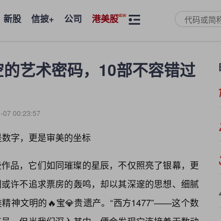
新股
信披+
公司
港美股
空的艺术密码，10部不容错过
-07 00:23:57
是数字，更是审美的坐标
些作品，它们如同璀璨的星辰，不仅照亮了银幕，更
们或许不追求票房的轰鸣，却以其深邃的思想、细腻
神文明的🔥宝💎贵遗产。“西方1477”——这个数