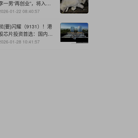
李一男“再创业”，将入局
新能源特种车赛道
2026-01-22 08:40:57
就{要}闪耀（9131）！港
股芯片投资首选：国内首
只港股信息技术
2026-01-28 10:41:57
ETF（159131）全网发
售中