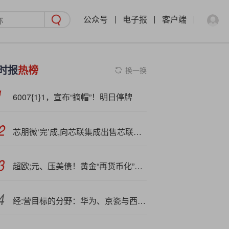
公众号
电子报
客户端
时报
热榜
换一换
6007{1}1，宣布“摘帽”！明日停牌
芯朋微‘完’成,向芯联集成出售芯联越州1.6667%股权
超欧;元、压美债！黄金“再货币化”进程正势不可挡 全球央行加速购金
经:营目标的分野：华为、京瓷与西方企业的 “三观之战”，为何结果天差地别？