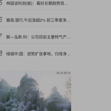
林园谈科创{板}：看好长期趋势但暂不投资 与自身方法论不符
徽商,银行,午后涨超2% 前三季度净利润141.49亿元
联—泓新.科：公司目前主要特气产品为电子级氯化氢、电子级氯气，新装置已建成生产，处于产能爬坡阶段
绿城中;国：逆势扩张拿地，归母净利下降近九成