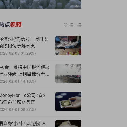
热点
视频
换一换
经济:预{警}信号：假日季
兼职岗位更难寻觅
2026-02-03 01:29:57
中,金：维持中国银河跑赢
行业评级 上调目标价至
13.8港元
2026-02-01 14:16:57
MoneyHer—o公司<宣>
布任命首席财务官
2026-02-01 08:27:57
消息称‘小’牛电动创始人