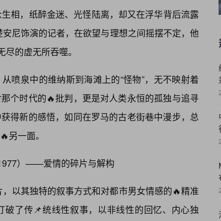
众生相，纸醉金迷、光怪陆离，却又在浮华背后流露
楚安尼饰演的记者，在欲望与理想之间摇摆不定，他
被无尽的虚无所吞噬。
从喷泉中的维纳斯到海滩上的“怪物”，无不映射着
那个时代的🔥批判，更是对人类永恒的孤独与追寻
中获得新的感悟，如同在罗马的古老街巷中漫步，总
🔥另一面。
ll,1977）——爱情的碎片与解构
片，以其独特的叙事方式和对都市男女情感的🔥精准
打破了传📌统线性叙事，以非线性的回忆、内心独