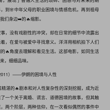
角，展现了普通人生活的琐碎、困惑与对未来的期
，到🌸中年父母的职业困境与情感危机，再到祖母
们身边➡️的🔥缩影。
叙事，没有戏剧性的冲突，却在日常的细节中流露出
活着，在爱与被爱中寻找意义。洋洋用相机拍下人们
的🔥角度去理解和看见生活。这部电影，如同生活
来，细细品味。
on,2011）——伊朗的困境与人性
其精湛的🔥剧本和对人性复杂性的深刻挖掘，成为近
述了一个关于离婚、谎言、道德困境的故事，但其触
庭，两个阶层，两种信仰，在一次看似偶然的事件中