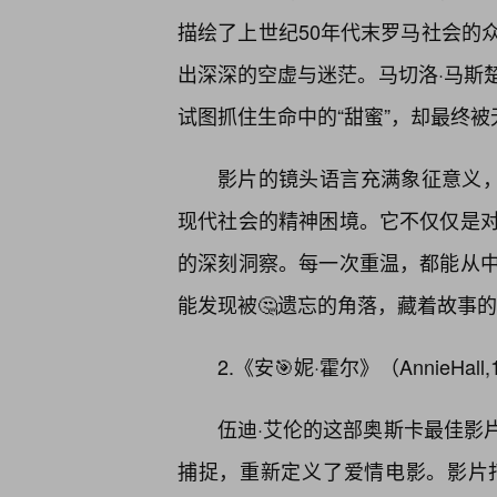
描绘了上世纪50年代末罗马社会的
出深深的空虚与迷茫。马切洛·马斯
试图抓住生命中的“甜蜜”，却最终
影片的镜头语言充满象征意义，
现代社会的精神困境。它不仅仅是对
的深刻洞察。每一次重温，都能从
能发现被🤔遗忘的角落，藏着故事的
2.《安🎯妮·霍尔》（AnnieHa
伍迪·艾伦的这部奥斯卡最佳影
捕捉，重新定义了爱情电影。影片