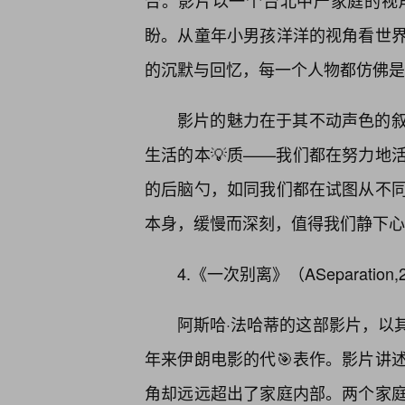
合。影片以一个台北中产家庭的视
盼。从童年小男孩洋洋的视角看世界
的沉默与回忆，每一个人物都仿佛是我
影片的魅力在于其不动声色的
生活的本💡质——我们都在努力地
的后脑勺，如同我们都在试图从不同
本身，缓慢而深刻，值得我们静下心
4.《一次别离》（ASeparati
阿斯哈·法哈蒂的这部影片，以
年来伊朗电影的代🎯表作。影片讲
角却远远超出了家庭内部。两个家