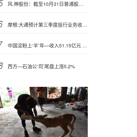
风.神股份：截至10月31日普通股股东总数为21899户
摩根:大通预计第三季度投行业务收入将实现低两位数增长
中国淀粉上‘半’年—收入51.15亿元 利润及综合收益总额2.26亿元
西方—石油公‘司’尾盘上涨5.2%