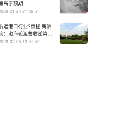
速高于预期
2026-01-24 21:39:57
航运港口行业?董秘!薪酬
榜：渤海轮渡营收逆势小
幅下滑 董秘宁武年薪涨至
2026-02-05 12:01:57
261万位居业内第三