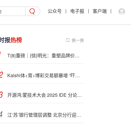
公众号
电子报
客户端
时报
热榜
换一换
T{8}重磅｜{徐}明光：重塑品牌价值，让千年黄酒焕发时代活力与魅力！
Kalshi体<育>博彩交易额暴增 “吓崩”美股博彩板块
开源鸿:蒙技术大会 2025 IDE 分论坛：AI 开发工具革新
江‘苏’银行管理层调整 北京分行迎新行长