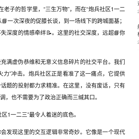
在老子的哲学里，“三生万物”，而在“炮兵社区1一二
从📘一次深夜的促膝长谈，到一场线下的跨城面基；
失深度的情感牵绊📝。这里的社交深度，远超📘你
些充满虚伪恭维和无意义信息碎片的社交平台。我们
重火力”冲击。炮兵社区正是看准了这一痛点，它提供
个话题的投射都力求精准。在这里，没有废话，只有
调，也不需要为了政治正确而三缄其口。
社区1一二三”最令人着迷的底色。
你会发现这里的交互逻辑非常奇妙。它像是一个现代