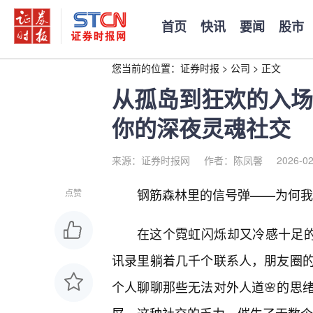
首页
快讯
要闻
股市
您当前的位置：
证券时报
>
公司
>
正文
从孤岛到狂欢的入场
你的深夜灵魂社交
来源：证券时报网
作者：陈凤馨
2026-02
钢筋森林里的信号弹——为何我
点赞
在这个霓虹闪烁却又冷感十足的
讯录里躺着几千个联系人，朋友圈
个人聊聊那些无法对外人道🌸的思