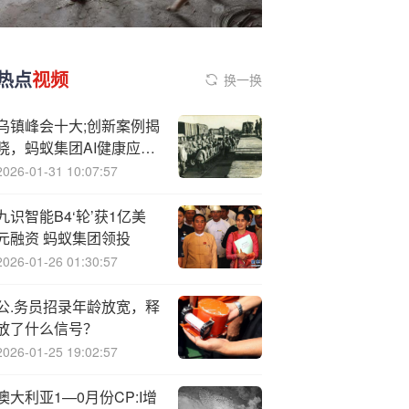
热点
视频
换一换
乌镇峰会十大;创新案例揭
晓，蚂蚁集团AI健康应用
AQ入选
2026-01-31 10:07:57
九识智能B4‘轮’获1亿美
元融资 蚂蚁集团领投
2026-01-26 01:30:57
公.务员招录年龄放宽，释
放了什么信号？
2026-01-25 19:02:57
澳大利亚1—0月份CP:I增